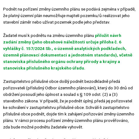
Podnět na pořízení změny územního plánu se podává zejména v případě,
že platný územní plán neumožňuje majiteli pozemku/ů realizovat jeho
stavební záměr nebo užívat pozemek podle jeho představ.
Žadatel musí k podnětu na změnu územního plánu
přiložit návrh
zadání změny (jeho obsahové náležitosti určuje příloha č. 6
vyhlášky č. 157/2024 Sb., o územně analytických podkladech,
územně plánovací dokumentaci a jednotném standardu), včetně
stanoviska příslušného orgánu ochrany přírody a krajiny a
stanoviska příslušného krajského úřadu.
Zastupitelstvo příslušné obce došlý podnět bezodkladně předá
pořizovateli (příslušný Odbor územního plánování), který do 30 dnů od
obdržení posoudí jeho úplnost a soulad s § 109 odst. (2) a (3)
stavebního zákona. V případě, že je podnět úplný, předá jej pořizovatel
ke schválení v zastupitelstvu příslušné obce. Schválí-li zastupitelstvo
příslušné obce podnět, dojde tím k zahájení pořizování změny územního
plánu. V rámci procesu pořízení změny územního plánu prověřováno,
zda bude možné podnětu žadatele vyhovět.