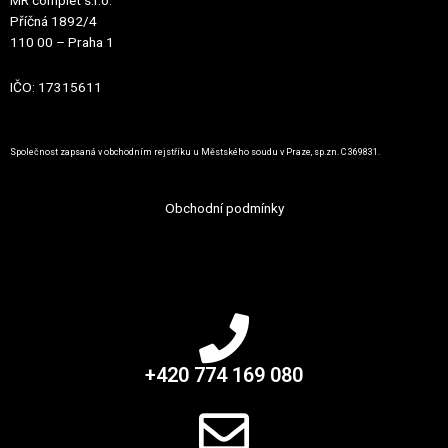
Příčná 1892/4
110 00 – Praha 1
IČO: 17315611
Společnost zapsaná v obchodním rejstříku u Městského soudu v Praze, sp.zn. C 369831.
Obchodní podmínky
+420 774 169 080