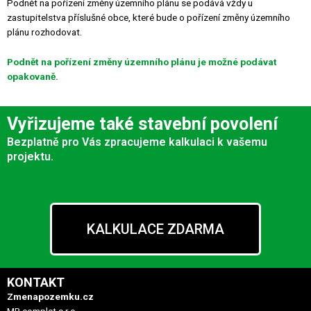
Podnět na pořízení změny územního plánu se podává vždy u
zastupitelstva příslušné obce, které bude o pořízení změny územního
plánu rozhodovat.
Podnět na pořízení změny územního plánu je možné podávat
opakovaně.
Vyřizujeme také stavební povolení
Bezplatně pro Vás zpracujeme kalkulaci k vašemu
projektu.
KALKULACE ZDARMA
KONTAKT
Zmenapozemku.cz
MR complet s.r.o.