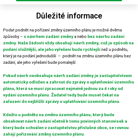
Důležité informace
Podat podnět na pořízení změny územního plánu je možné dvěma
způsoby –
s návrhem zadání změny
a nebo
bez návrhu zadání
změny.
Naše žádosti vždy obsahují návrh změny, což je způsob na
podání složitější, ale jeho vyřešení bude rychlejší
než u podnětu,
který je na podání jednodušší
–
podnět na změnu územního plánu bez
zadání, ale jeho vyřešení bude pomalejší.
Pokud návrh neobsahuje návrh zadání změny je zastupitelstvem
automaticky odložen a zahrnut do zprávy o uplatňování územního
plánu, která se musí zpracovat nejméně jednou za 4 roky od
vydání územního plánu. Žadatel tedy bude muset čekat na
zařazení do nejbližší zprávy o uplatňování územního plánu.
Kdežto u podnětu na změnu územního plánu, který bude
obsahovat návrh zadání včetně k tomu povinných stanovisek a
který bude schválen v zastupitelstvu příslušné obce, se rovnou
zahájí pořizování změny územního plánu.